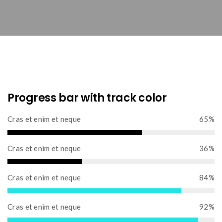
Progress bar with track color
Cras et enim et neque
65%
6
5
Cras et enim et neque
36%
%
3
C
6
Cras et enim et neque
84%
o
%
m
8
C
p
4
Cras et enim et neque
92%
o
l
%
m
e