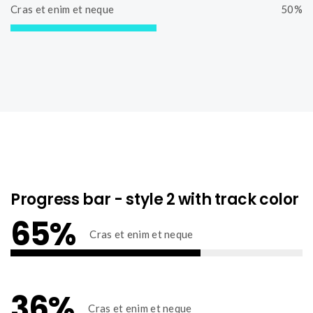
2
Cras et enim et neque
50%
o
l
%
m
e
5
C
p
t
0
o
l
e
%
m
e
C
p
t
o
l
e
m
e
p
t
l
e
e
t
e
Progress bar - style 2 with track color
65%
Cras et enim et neque
6
5
%
36%
C
Cras et enim et neque