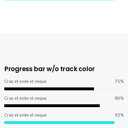
9
C
p
t
2
o
l
e
%
m
e
C
p
t
o
l
e
m
e
p
t
l
e
e
t
e
Progress bar w/o track color
Cras et enim et neque
75%
7
5
Cras et enim et neque
80%
%
8
C
0
Cras et enim et neque
92%
o
%
m
9
C
p