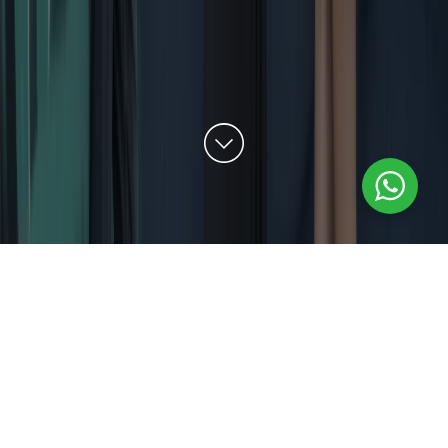
Best In Class
Nulla sit amet odio lacinia, facilisis tellus non,
sollicitudin eros. In placerat neque pulvinar.