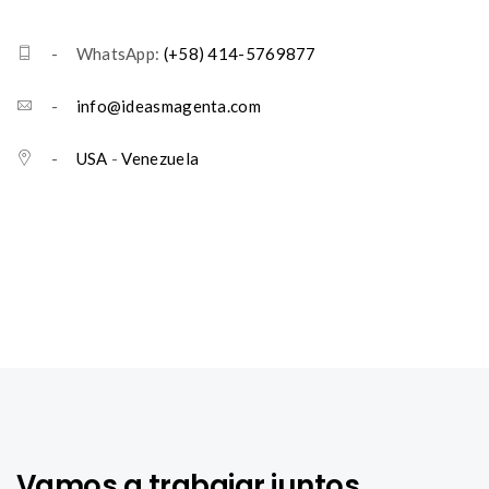
- WhatsApp:
(+58) 414-5769877
-
info@ideasmagenta.com
-
USA
-
Venezuela
Vamos a trabajar juntos.