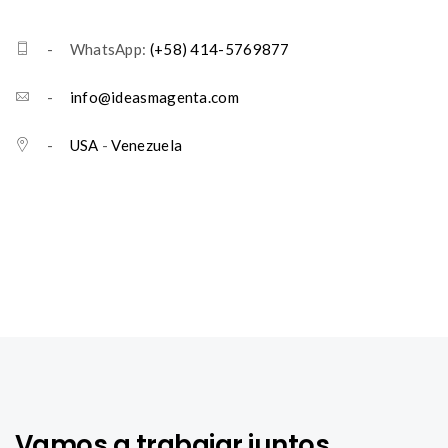
- WhatsApp:
(+58) 414-5769877
-
info@ideasmagenta.com
-
USA
-
Venezuela
Vamos a trabajar juntos.