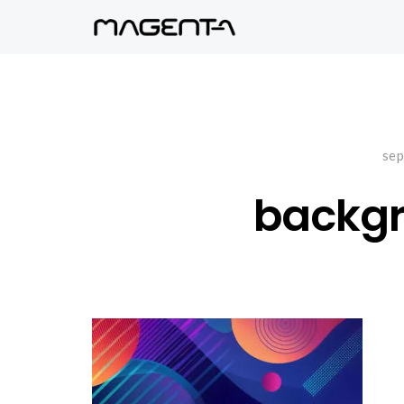
sep
backgr