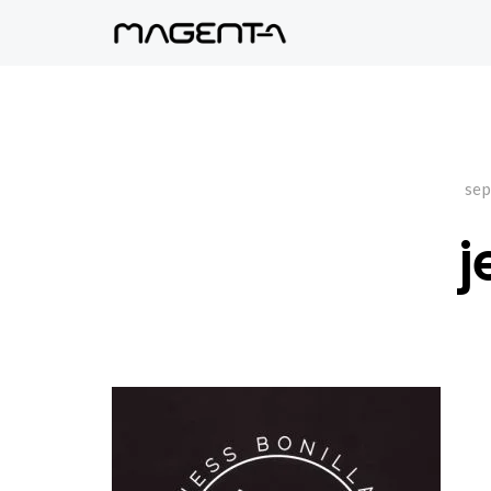
sep
j