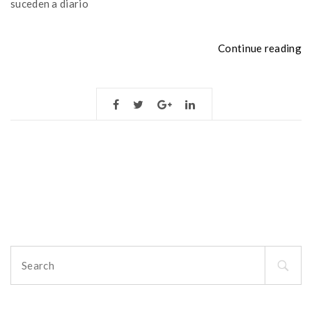
suceden a diario
«
Continue reading
re
q
t
di
d
co
Search
for: