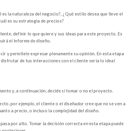
l es la naturaleza del negocio?, ¿ Qué estilo desea que lleve el
Cuál es su estrategia de precios?
iente, definir lo que quiere y sus ideas para este proyecto. Es
uirá el informe de diseño.
decir y permitele expresar plenamente su opinión. En esta etapa
 disfrutar de tus interacciones con el cliente sería lo ideal
ento y, a continuación, decide si tomar o no el proyecto.
to, por ejemplo, el cliente o el diseñador cree que no se ven a
uanto a precio, o incluso la complejidad del diseño.
pasa por alto. Tomar la decisión correcta en esta etapa puede
s posteriores.