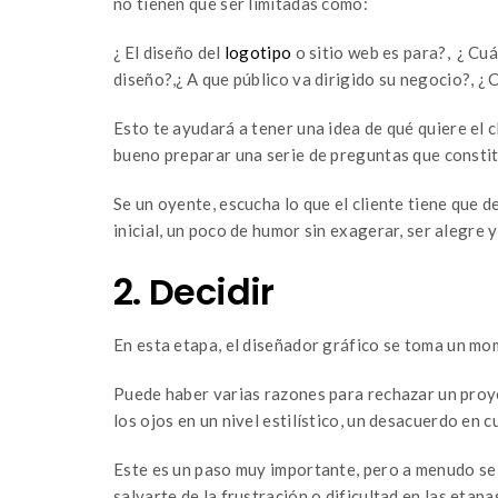
no tienen que ser limitadas como:
¿ El diseño del
logotipo
o sitio web es para?, ¿ Cuá
diseño?,¿ A que público va dirigido su negocio?, ¿ 
Esto te ayudará a tener una idea de qué quiere el cl
bueno preparar una serie de preguntas que constit
Se un oyente, escucha lo que el cliente tiene que 
inicial, un poco de humor sin exagerar, ser alegre y
2. Decidir
En esta etapa, el diseñador gráfico se toma un mom
Puede haber varias razones para rechazar un proyec
los ojos en un nivel estilístico, un desacuerdo en c
Este es un paso muy importante, pero a menudo se 
salvarte de la frustración o dificultad en las etapa